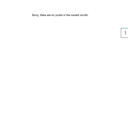
Sorry, there are no posts in the current month.
1