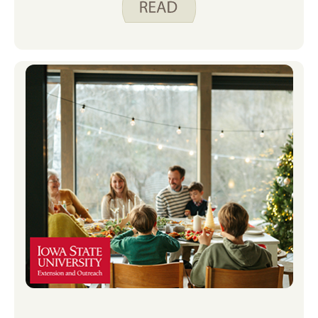
ได้แก่ บรันช์ ทาโก้บาร์ ซุป และพิซซ่า ด้านล่างนี้
คือบางส่วนของ Spend Smart ที่ฉันชื่นชอบ
กินอย่างชาญฉลาด สูตรอาหารที่ฉันรวมไว้ใน
เมนูวันหยุดของฉันในช่วงหลายปีที่ผ่านมา