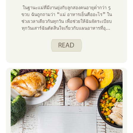
ในฐานะแม่ที่มีงานยุ่งกับลูกสองคนอายุต่ํากว่า 5
ขวบ ฉันถูกถามว่า “แม่ อาหารเย็นคืออะไร” ใน
ช่วงเวลาเดียวกันทุกวัน เพื่อช่วยให้ฉันจัดระเบียบ
ทุกวันเสาร์ฉันตัดสินใจเกี่ยวกับแผนอาหารที่อุทิศ
ให้กับอาหารค่ําสําหรับสัปดาห์ที่จะมาถึงอย่าง
เคร่งครัด เมื่อดูแต่ละวันเป็นรายบุคคลฉันมีความ
คิดที่ดีขึ้นว่าฉันจะต้องใช้เวลาเท่าไหร่ในการเตรี
ยมอาหารเย็น นอกจากนี้ยังช่วยให้ดิฉันติดตาม
ว่าวันใดครอบครัวของฉันมีข้อผูกมัดตอนเย็นที่
อาจทําให้การเตรียมอาหารที่มีเวลามากทําได้
ยากขึ้น