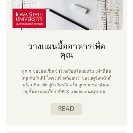
วางแผนมื้ออาหารเพื่อ
คุณ
ลูก ๆ ของฉันเริ่มเข้าโรงเรียนในสองวัน เท่าที่ฉัน
สนุกกับวันที่มีโครงสร้างน้อยกว่าของฤดูร้อนฉันก็
พร้อมที่จะเข้าสู่กิจวัตรอีกครั้ง ลูกชายของฉันจะ
อยู่ชั้นประถมศึกษาปีที่ 8 และจะเล่นฟุตบอลดัง
นั้นฉันจึงรู้ว่าเมื่อเขากลับมาจากการฝึกซ้อมใน
ตอนเย็นเขาจะหิว! ดังนั้นฉันต้องการให้แน่ใจว่า
มีแผนสําหรับสิ่งที่เราจะมีสําหรับมื้อเย็น ฉัน
วางแผนมื้ออาหารเป็นประจํา แต่บางครั้งสมอง
ของฉันก็ไม่อยากคิดว่าจะมีอะไรบ้าง มีใครรู้สึก
แบบเดียวกันบ้างไหม? ใน Spend Smart ของ