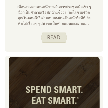
เพื่อนร่วมงานคนหนึ่งถามในการประชุมเมื่อเร็ว ๆ
นี้ว่าเป็นคําถามเรือตัดน้ําแข็งว่า ‘อะไรช่วยชีวิต
คุณในตอนนี้?’ คําตอบของฉันเป็นหนังสือที่ดี ยิ่ง
คิดไปเรื่อยๆ ซุปน่าจะเป็นคําตอบของผม ตอนนี้
ฉันอยู่ในร่องของการวางแผนมื้ออาหารอย่าง
แท้จริง ความคิดที่ต้องคิดว่าจะทําอาหารมื้อเย็น
ให้ครอบครัวของฉันทําให้หัวของฉันเจ็บ ซุปเพื่อ
ช่วยเหลือ! ครอบครัวของฉันชอบซุปและฉันรู้สึก
ขอบคุณสําหรับสิ่งนั้น นี่คือสิ่งที่ฉันชอบเกี่ยวกับ
ซุป