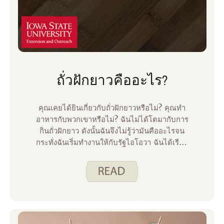
ถั่วฝักยาวคืออะไร?
คุณเคยได้ยินเกี่ยวกับถั่วฝักยาวหรือไม่? คุณทํา
อาหารกับพวกเขาหรือไม่? ฉันไม่ได้โตมากับการ
กินถั่วฝักยาว ดังนั้นฉันจึงไม่รู้ว่ามันคืออะไรจน
กระทั่งฉันเริ่มทํางานให้กับรัฐไอโอวา ฉันได้เรียน
รู้ว่าถั่วฝักยาวเป็นพืชตระกูลถั่วขนาดเล็กรูปแผ่น
ดิสก์ พืชตระกูลถั่วเป็นพืชที่มีฝักเมล็ดเช่นถั่วและ
ถั่ว ในห้องครัวถั่วฝักยาวใช้เป็นโปรตีนจากพืชที่
ปรุงได้อย่างรวดเร็วและราคาไม่แพงซึ่งอร่อยใน
อาหารจานหลักหรือเป็นเครื่องเคียง