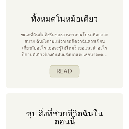
เรา กินอย่างชาญฉลาด เว็บไซต์ เรามีตัวอย่าง
ปฏิทินการวางแผนมื้ออาหาร ที่คิดแทนคุณ! แผน
ทั้งหมดในหม้อเดียว
อาหารตลอดทั้งสัปดาห์ประกอบด้วยอาหาร 3 มื้อ
และของว่าง 2 มื้อต่อวันและสูตรอาหารเชื่อมโยง
กัน หากคุณกินมังสวิรัติหรือสนใจสูตรอาหารจาก
ขณะที่ฉันคิดถึงธีมของอาหารจานโปรดที่สะดวก
พืชมากขึ้นมีปฏิทินอาหารมังสวิรัติและของว่าง
สบาย ฉันยังถามแม่ว่าเธอคิดว่าฉันควรเขียน
ทั้งหมด
เกี่ยวกับอะไร เธอจะรู้ใช่ไหม? เธอแนะนําอะไร
ก็ตามที่เกี่ยวข้องกับมันฝรั่งบดและเธอน่าจะตรง
เป้าหมายที่นั่น:) อย่างไรก็ตามเมื่อฉันคิดเกี่ยวกับ
มันมากขึ้นการไปทานอาหารของฉันเมื่อฉันรู้สึก
ทรุดโทรมและต้องการอาหารที่ดีคืออาหารหม้อ
เดียว
ซุป สิ่งที่ช่วยชีวิตฉันใน
ตอนนี้