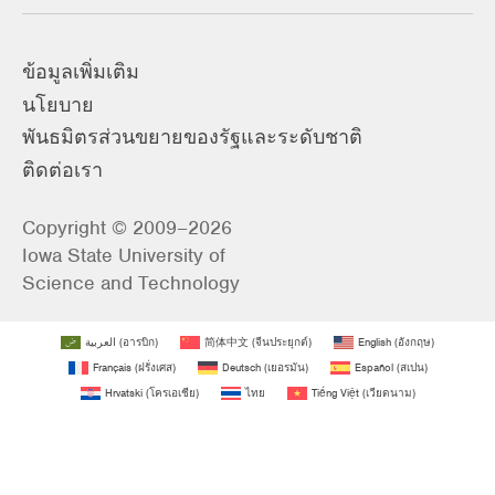
ข้อมูลเพิ่มเติม
นโยบาย
พันธมิตรส่วนขยายของรัฐและระดับชาติ
ติดต่อเรา
Copyright © 2009–2026
Iowa State University of
Science and Technology
العربية
(
อารบิก
)
简体中文
(
จีนประยุกต์
)
English
(
อังกฤษ
)
Français
(
ฝรั่งเศส
)
Deutsch
(
เยอรมัน
)
Español
(
สเปน
)
Hrvatski
(
โครเอเชีย
)
ไทย
Tiếng Việt
(
เวียดนาม
)