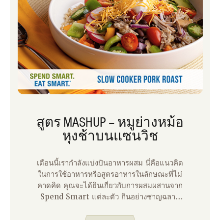
สูตร MASHUP – หมูย่างหม้อ
หุงช้าบนแซนวิช
เดือนนี้เรากําลังแบ่งปันอาหารผสม นี่คือแนวคิด
ในการใช้อาหารหรือสูตรอาหารในลักษณะที่ไม่
คาดคิด คุณจะได้ยินเกี่ยวกับการผสมผสานจาก
Spend Smart แต่ละตัว กินอย่างชาญฉลาด
บล็อกเกอร์ตลอดเดือนมิถุนายน! คุณได้ลองหมู
ย่างหม้อ หุงช้าแสนอร่อยของเราแล้วหรือยัง? นี่