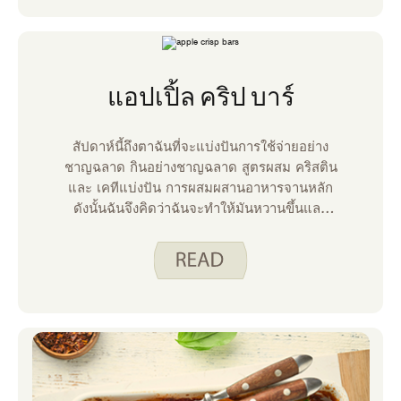
แอปเปิ้ล คริป บาร์
สัปดาห์นี้ถึงตาฉันที่จะแบ่งปันการใช้จ่ายอย่าง
ชาญฉลาด กินอย่างชาญฉลาด สูตรผสม คริสติน
และ เคทีแบ่งปัน การผสมผสานอาหารจานหลัก
ดังนั้นฉันจึงคิดว่าฉันจะทําให้มันหวานขึ้นและ
แบ่งปันการผสมผสานของหวาน ฉันใช้ฐานของ
สูตร Cranberry Oatmeal Bars ของเราใน
การทําสิ่งที่ฉันเรียกว่า Apple Crisp Bars