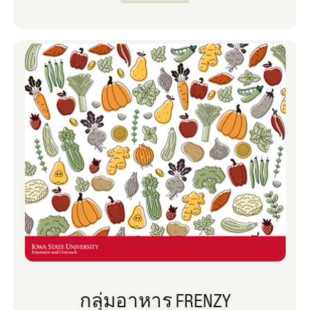
และเขียนรายการซื้อของชําสําหรับสัปดาห์ ฉัน
เป็นแฟนตัวยงของการรวมซุปไว้ในแผนมื้อ
อาหารของฉันในช่วงเวลานี้ของปี เพราะมีอาหาร
หลายกลุ่มในจานเดียว เมนูโปรดของเรา ได้แก่
ซุปพาสต้าฟาจิโอลี ซุป ไก่เม็กซิกัน และพ ริก
มังสวิรัติ แม้ว่าบางครั้งลูก ๆ ของฉันจะกลอกตา
ใส่ฉันเมื่อฉันพูดคุยกับพวกเขาเกี่ยวกับการกิน
อาหารที่หลากหลาย (รวมถึงผักและผลไม้!) แต่
ฉันก็บอกได้ว่าพวกเขากําลังฟังอยู่ ตัวอย่างเช่น
ในวันที่ลูกสาวของฉันแพ็คอาหารกลางวันไป
โรงเรียน เธอจะแน่ใจว่าได้รวมรายการจากกลุ่ม
อาหารสี่หรือห้ากลุ่ม ฉันแค่แน่ใจว่ามีตัวเลือกบาง
อย่างให้เธอเลือก วิธีที่สนุกในการสอนเด็ก ๆ เกี่ยว
กับ MyPlate คือการใช้ Spend Smart
กลุ่มอาหาร FRENZY