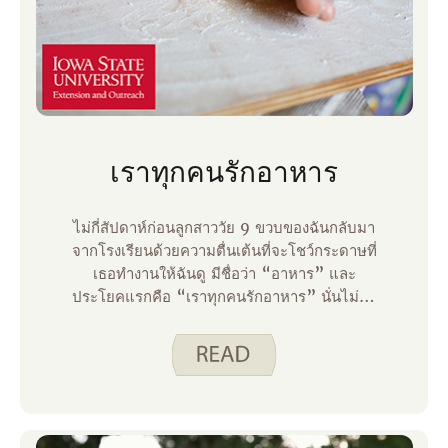
เราทุกคนรักอาหาร
ไม่กี่สัปดาห์ก่อนลูกสาววัย 9 ขวบของฉันกลับมา
จากโรงเรียนด้วยความตื่นเต้นที่จะโชว์กระดาษที่
เธอทํางานให้ฉันดู มีชื่อว่า “อาหาร” และ
ประโยคแรกคือ “เราทุกคนรักอาหาร” นั่นไม่ใช่
ความจริง! เธอกล่าวต่อไปว่าครึ่งจานของคุณ
ควรเป็นผักและผลไม้ และคุณสามารถทานน้ํา
ตาลได้เป็นครั้งคราว เธอพูดถึง MyPlate และ
บอกเล็กน้อยเกี่ยวกับอาหารแต่ละกลุ่ม ด้านหลัง
เธอทํารายการอาหารสําหรับแต่ละกลุ่มอาหาร
ในฐานะแม่และนักกําหนดอาหารกระดาษของ