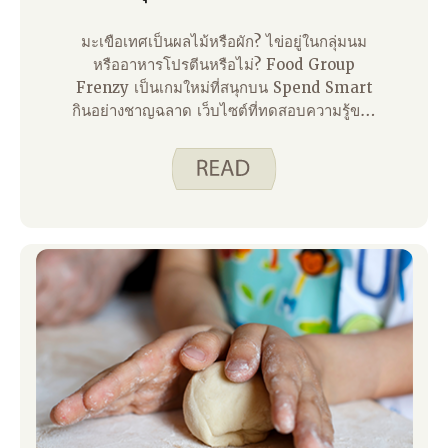
มะเขือเทศเป็นผลไม้หรือผัก? ไข่อยู่ในกลุ่มนม
หรืออาหารโปรตีนหรือไม่? Food Group
Frenzy เป็นเกมใหม่ที่สนุกบน Spend Smart
กินอย่างชาญฉลาด เว็บไซต์ที่ทดสอบความรู้ของ
คุณเกี่ยวกับกลุ่มอาหาร เป้าหมายของเกมคือการ
วางรายการอาหารต่าง ๆ ในส่วนที่ถูกต้องของ
MyPlate โดยเร็วที่สุด การใช้เกมร่วมกับเนื้อหา
การศึกษา MyPlate ภายใต้แท็บเด็กเป็นวิธีที่
ยอดเยี่ยมสําหรับเด็ก ๆ ในการเรียนรู้เกี่ยวกับกลุ่ม
อาหารต่างๆ และเหตุใดอาหารแต่ละกลุ่มจึงมี
ความสําคัญต่อร่างกายที่แข็งแรง