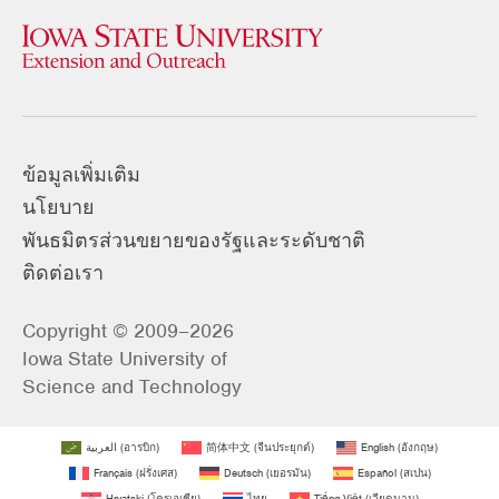
ข้อมูลเพิ่มเติม
นโยบาย
พันธมิตรส่วนขยายของรัฐและระดับชาติ
ติดต่อเรา
Copyright © 2009–2026
Iowa State University of
Science and Technology
العربية
(
อารบิก
)
简体中文
(
จีนประยุกต์
)
English
(
อังกฤษ
)
Français
(
ฝรั่งเศส
)
Deutsch
(
เยอรมัน
)
Español
(
สเปน
)
Hrvatski
(
โครเอเชีย
)
ไทย
Tiếng Việt
(
เวียดนาม
)