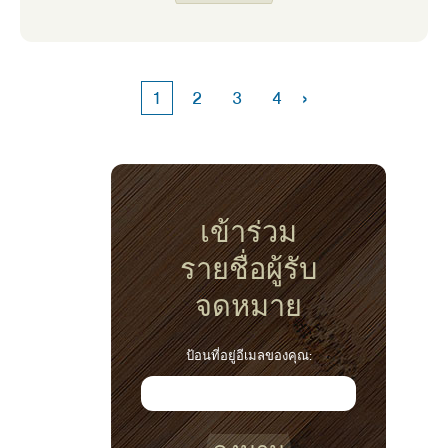
สัปดาห์นั้นและซื้อมะเขือยาวสีม่วงและสีขาวที่
สวยงามและฉันทํา Baba Ganoush เป็นครั้ง
แรก ปรากฎว่าแม้ว่าอาหารในร้านอาหารนั้นจะ
ไม่อร่อย แต่จริงๆ แล้วฉันชอบมะเขือยาวมาก
›
1
2
3
4
เข้าร่วม
รายชื่อผู้รับ
จดหมาย
ป้อนที่อยู่อีเมลของคุณ: