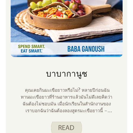
บาบากานูช
คุณเคยกินมะเขือยาวหรือไม่? หลายปีก่อนฉัน
ทานมะเขือยาวที่ร้านอาหารแล้วมันไม่ดีเลยคิดว่า
ฉันต้องไม่ชอบมัน เมื่อนักเรียนในสํานักงานของ
เราบอกฉันว่าฉันต้องลองสูตรมะเขือยาวนี้ –
Baba Ganoush ฉันรู้ว่าฉันไม่ชอบมะเขือยาว
แต่เธอรับรองกับฉันว่าฉันจะชอบสูตรนี้ ดังนั้นลูก
ๆ ของฉันและฉันไปที่ตลาดเกษตรกรในช่วงสุด