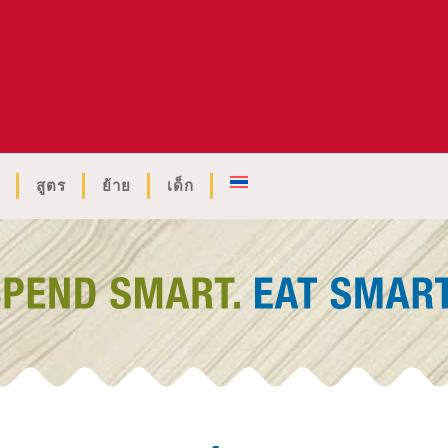
สูตร
ย้าย
เด็ก