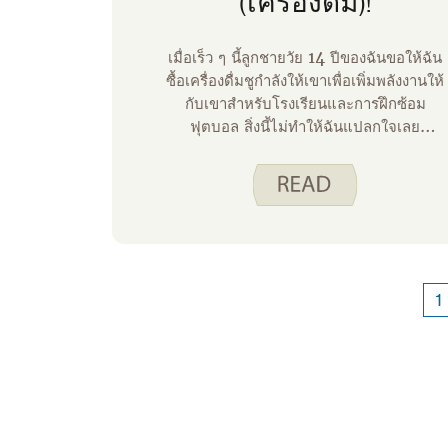
(เครื่องดื่ม)!
เมื่อเร็ว ๆ นี้ลูกชายวัย 14 ปีของฉันขอให้ฉัน
ซื้อเครื่องดื่มชูกําลังให้เขาเพื่อเพิ่มพลังงานให้
กับเขาสําหรับโรงเรียนและการฝึกซ้อม
ฟุตบอล สิ่งนี้ไม่ทําให้ฉันแปลกใจเลย
เนื่องจากเกือบหนึ่งในสามของวัยรุ่นอายุ 12-
17 ปีบริโภคเครื่องดื่มชูกําลังเป็นประจํา
เครื่องดื่มเหล่านี้ให้ความสนใจและสมรรถนะ
ทางกีฬาที่เพิ่มขึ้นทําให้ดึงดูดวัยรุ่นที่ต้อง
เผชิญกับความท้าทายของโรงเรียนและ
กิจกรรมนอกหลักสูตร เครื่องดื่มชูกําลังมักมี
คาเฟอีนจํานวนมาก น้ําตาลที่เติมลงไป สาร
1
เติมแต่งอื่นๆ และสารกระตุ้นทางกฎหมาย
เช่น กัวรานา ทอรีน และแอล-คาร์นิทีน
ปริมาณคาเฟอีนในเครื่องดื่มชูกําลังมักอยู่ใน
ช่วง 100-200 มก. ต่อหนึ่งหน่วยบริโภค ซึ่ง
เกินขีดจํากัดที่แนะนําต่อวันน้อยกว่า 100
มก. สําหรับวัยรุ่น การบริโภคคาเฟอีนใน