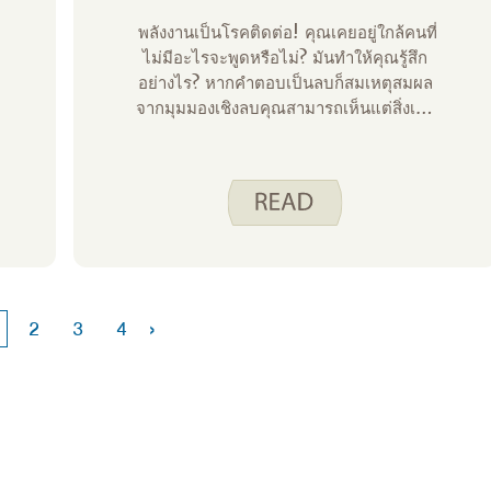
พลังงานเป็นโรคติดต่อ! คุณเคยอยู่ใกล้คนที่
ไม่มีอะไรจะพูดหรือไม่? มันทําให้คุณรู้สึก
อย่างไร? หากคําตอบเป็นลบก็สมเหตุสมผล
จากมุมมองเชิงลบคุณสามารถเห็นแต่สิ่งเลว
ร้าย ในทางกลับกันคุณเคยอยู่ใกล้คนที่เต็มไป
ด้วยชีวิตและความเมตตาหรือไม่? มันทําให้
คุณรู้สึกอย่างไร? ฉันรู้สึกว่าคําตอบเป็นบวก
›
2
3
4