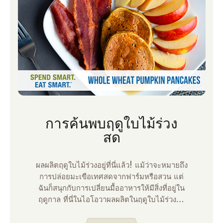
การค้นพบฤดูใบไม้ร่วง
สด
ผลผลิตฤดูใบไม้ร่วงอยู่ที่นี่แล้ว! แม้ว่าจะหมายถึง
การปล่อยมะเขือเทศสดจากฟาร์มหรือสวน แต่
ฉันก็สนุกกับการเปลี่ยนมื้ออาหารให้มีสิ่งที่อยู่ใน
ฤดูกาล ที่นี่ในไอโอวาผลผลิตในฤดูใบไม้ร่วงกํา
ลังเข้ามาและบางคนถึงกับมีมันในสวนของพวก
เขา เราจะเห็นผักใบเขียวเข้ม สควอชฤดูหนาว