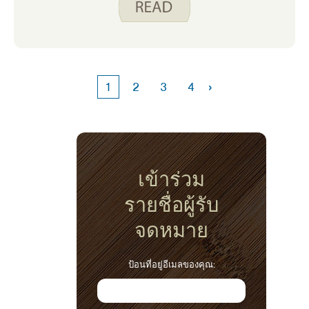
และผักราก เช่น พาร์สนิปและมันเทศปรากฏที่
ตลาดเกษตรกร แม้ว่าจะมีผักฤดูร้อนมากมายที่
ฉันชอบกินดิบ แต่ผักในฤดูใบไม้ร่วงเป็นแรง
บันดาลใจให้ฉันทําอาหาร ต่อไปนี้คือสูตรอาหาร
ที่ฉันโปรดปรานบางส่วนที่ใช้สิ่งที่อยู่ในฤดูกาลใน
›
1
2
3
4
ฤดูใบไม้ร่วงนี้
เข้าร่วม
รายชื่อผู้รับ
จดหมาย
ป้อนที่อยู่อีเมลของคุณ: