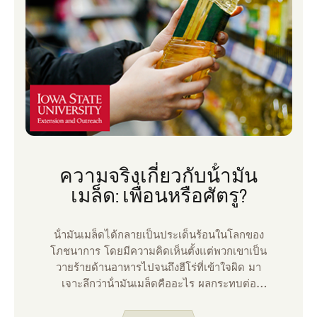
ความจริงเกี่ยวกับน้ํามัน
เมล็ด: เพื่อนหรือศัตรู?
น้ํามันเมล็ดได้กลายเป็นประเด็นร้อนในโลกของ
โภชนาการ โดยมีความคิดเห็นตั้งแต่พวกเขาเป็น
วายร้ายด้านอาหารไปจนถึงฮีโร่ที่เข้าใจผิด มา
เจาะลึกว่าน้ํามันเมล็ดคืออะไร ผลกระทบต่อ
สุขภาพ และวิธีเลือกอย่างชาญฉลาดเกี่ยวกับการ
บริโภค