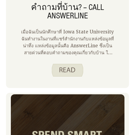
คําถามที่บ้าน? – CALL
ANSWERLINE
เมื่อฉันเป็นนักศึกษาที่ Iowa State University
ฉันทํางานในงานที่แชร์สํานักงานกับแหล่งข้อมูลที่
น่าทึ่ง แหล่งข้อมูลนั้นคือ AnswerLine ซึ่งเป็น
สายด่วนที่ตอบคําถามของคุณเกี่ยวกับบ้าน ใน
ฐานะคนหนุ่มสาวที่เริ่มต้นบ้านของเธอเองชาว
AnswerLine ให้คําแนะนําเกี่ยวกับความ
ปลอดภัยของอาหารการถนอมอาหารและการทํา
ความสะอาด ไม่กี่ปีต่อมาฉันพบว่าตัวเองทํางานที่
Iowa State University อีกครั้ง ตลอดอาชีพ
การงานของฉัน AnswerLine คอยช่วยเหลือฉัน
เมื่อฉันมีคําถามยากๆ เกี่ยวกับอาหารและ
โภชนาการ ในฐานะแม่ฉันพึ่งพา AnswerLine
สําหรับเคล็ดลับในการขจัดคราบสกปรกออกจาก
ผ้า หากคุณไม่สามารถบอกได้ฉันรัก
AnswerLine และฉันต้องการแบ่งปันแหล่ง