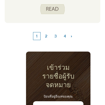
อยู่คือการปรับตัว! สิ่งหนึ่งที่ติดอยู่กับฉันตั้งแต่
ย้ายไปยังสถานะที่หนาวเย็นกว่าคือ ‘ไม่มีสิ่งที่
เรียกว่าสภาพอากาศเลวร้าย มีแต่เสื้อผ้าที่ไม่ดี’
ตอนนี้ฉันมีลูกเล็กสองคนที่บ้านสิ่งสําคัญคือต้อง
ทําให้ครอบครัวของฉันกระฉับกระเฉงที่สุดเท่าที่
จะทําได้ในช่วงฤดูหนาวเพื่อเผาผลาญพลังงาน
ของพวกเขาในขณะที่เพิ่มของฉัน
›
1
2
3
4
เข้าร่วม
รายชื่อผู้รับ
จดหมาย
ป้อนที่อยู่อีเมลของคุณ: