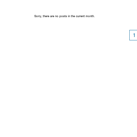
Sorry, there are no posts in the current month.
1