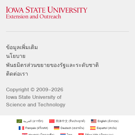
ข้อมูลเพิ่มเติม
นโยบาย
พันธมิตรส่วนขยายของรัฐและระดับชาติ
ติดต่อเรา
Copyright © 2009–2026
Iowa State University of
Science and Technology
العربية
(
อารบิก
)
简体中文
(
จีนประยุกต์
)
English
(
อังกฤษ
)
Français
(
ฝรั่งเศส
)
Deutsch
(
เยอรมัน
)
Español
(
สเปน
)
Hrvatski
(
โครเอเชีย
)
ไทย
Tiếng Việt
(
เวียดนาม
)