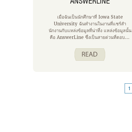
ANSWERLINE
เมื่อฉันเป็นนักศึกษาที่ Iowa State
University ฉันทํางานในงานที่แชร์สํา
นักงานกับแหล่งข้อมูลที่น่าทึ่ง แหล่งข้อมูลนั้น
คือ AnswerLine ซึ่งเป็นสายด่วนที่ตอบคํา
ถามของคุณเกี่ยวกับบ้าน ในฐานะคนหนุ่มสา
ที่เริ่มต้นบ้านของเธอเองชาว AnswerLine
ให้คําแนะนําเกี่ยวกับความปลอดภัยของ
อาหารการถนอมอาหารและการทําความ
สะอาด ไม่กี่ปีต่อมาฉันพบว่าตัวเองทํางานที่
Iowa State University อีกครั้ง ตลอด
อาชีพการงานของฉัน AnswerLine คอย
1
ช่วยเหลือฉันเมื่อฉันมีคําถามยากๆ เกี่ยวกับ
อาหารและโภชนาการ ในฐานะแม่ฉันพึ่งพา
AnswerLine สําหรับเคล็ดลับในการขจัด
คราบสกปรกออกจากผ้า หากคุณไม่สามารถ
บอกได้ฉันรัก AnswerLine และฉันต้องการ
แบ่งปันแหล่งข้อมูลนี้กับคุณในวันนี้!