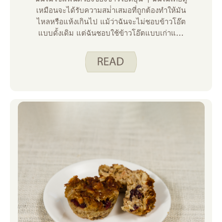
เหมือนจะได้รับความสม่ําเสมอที่ถูกต้องทําให้มัน
ไหลหรือแห้งเกินไป แม้ว่าฉันจะไม่ชอบข้าวโอ๊ต
แบบดั้งเดิม แต่ฉันชอบใช้ข้าวโอ๊ตแบบเก่าและ
รวดเร็วเมื่อฉันอบ ในช่วงหลายปีที่ผ่านมาฉันพบ
ว่าภาชนะข้าวโอ๊ตของฉันบางครั้งอยู่ในตู้ครัว
โดยไม่มีใครแตะต้องเป็นเวลาหลายเดือน คิว
ข้าวโอ๊ตค้างคืน! นี่เป็นตัวเลือกอาหารเช้าที่ยอด
เยี่ยมที่ใช้ข้าวโอ๊ตเป็นหนึ่งในส่วนผสมหลัก ฉันไม่
เพียง แต่จะได้ใช้สิ่งของในครัวของฉันซึ่งปกติจะ
นั่งบนชั้นวาง (บางครั้งเลยช่วงไพร์ม) แต่ฉันยังมี
อาหารเช้าที่มีคุณค่าทางโภชนาการที่ฉันสามารถ
คว้าและไปได้เมื่อฉันเร่งรีบ