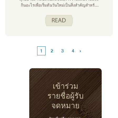
กินอะไรเพื่อเริ่มต้นวันใหม่เป็นสิ่งสําคัญสําหรับ
ฉัน ในฐานะนักเรียนควบคุมอาหารปีสุดท้าย
อาหารเช้าเกือบทุกวันจะต้องรวดเร็วและพกพาได้
ในขณะที่ฉันออกไปทํางานหรือเรียน ฉันยัง
ต้องการบางสิ่งที่เติมเต็มเพื่อประคับประคองฉัน
ตลอดชั้นเรียนตอนเช้าจนกว่าฉันจะมีเวลาทาน
อาหารกลางวัน
›
1
2
3
4
เข้าร่วม
รายชื่อผู้รับ
จดหมาย