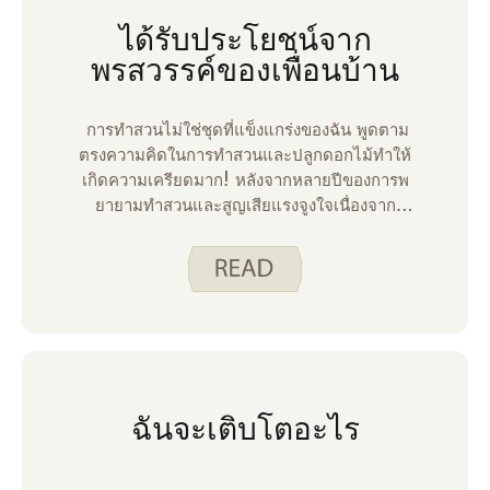
ได้รับประโยชน์จาก
พรสวรรค์ของเพื่อนบ้าน
การทําสวนไม่ใช่ชุดที่แข็งแกร่งของฉัน พูดตาม
ตรงความคิดในการทําสวนและปลูกดอกไม้ทําให้
เกิดความเครียดมาก! หลังจากหลายปีของการพ
ยายามทําสวนและสูญเสียแรงจูงใจเนื่องจาก
ดอกไม้และพืชสีน้ําตาลในที่สุดฉันก็ตกลงกับ
ความจริงที่ว่าผลผลิตของครอบครัวของฉันจะ
ต้องซื้อจากร้านขายของชําหรือตลาดของ
เกษตรกรในท้องถิ่น โชคดีที่เพื่อนบ้านคนหนึ่ง
ของเรามีของขวัญและได้ปลูกสวนเพื่อแบ่งปันกับ
ครอบครัวสองสามครอบครัวบนถนนของเรา เช่น
เดียวกับที่กล่าวไว้ในโพสต์การทําสวนก่อนหน้านี้
เพื่อนบ้านของเราได้ทําการวิจัยเพื่อกําหนดรา
ฉันจะเติบโตอะไร
ยการที่จะปลูกในสวนของเธอ ด้วยการลองผิดลอง
ถูกมากมายเธอจึงประสบความสําเร็จมาก!