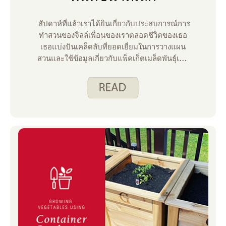
สัปดาห์ที่แล้วเราได้ยินเกี่ยวกับประสบการณ์การ
ทําสวนของจิลล์เพื่อนของเราตลอดชีวิตของเธอ
เธอแบ่งปันเคล็ดลับที่ยอดเยี่ยมในการวางแผน
สวนและใช้ข้อมูลเกี่ยวกับแพ็คเก็ตเมล็ดพันธุ์เพื่อ
ช่วยคุณในการตัดสินใจ ฉันต้องการแบ่งปันมุม
มองที่แตกต่างออกไปเล็กน้อย ฉันอาศัยอยู่ใน
บ้านหลังเล็ก ๆ และฉันไม่มีที่ดินที่จะไถพรวนและ
ปลูกสวน ฉันยังคงชอบปลูกอาหารอยู่บ้าง ดังนั้น
ฉันจึงทําสวนตู้คอนเทนเนอร์