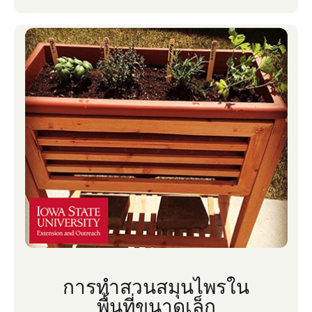
ครอบครัวของฉันใช้เงินที่เราทําการขายมะเขือ
เทศและข้าวโพดหวานสําหรับวันหยุดฤดูร้อนก่อน
เปิดเทอม อย่างที่คุณอาจจินตนาการได้ว่าสามี
ของฉันและฉันสนุกกับการวางแผนปลูกและเก็บ
เกี่ยวสวนผักของเราเองตลอดหลายปีที่ผ่านมา สิ่ง
ที่เราปลูกและขนาดสวนของเราเปลี่ยนไปตลอด
หลายปีที่ผ่านมาตามฤดูกาลของชีวิตเรากําหนด
บางปีตารางเวลาของเราสําหรับฤดูร้อนไม่
อนุญาตให้มีเวลาทําสวนและสิ่งที่เราปลูกก็เปลี่ยน
ไปเช่นกันเนื่องจากความสนใจในผักบางชนิด
เปลี่ยนไป
การทําสวนสมุนไพรใน
พื้นที่ขนาดเล็ก