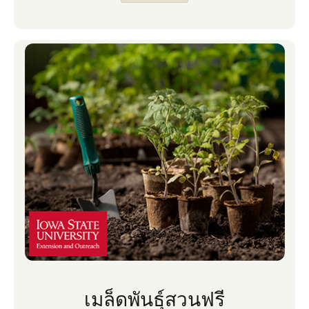
เรา และเราวางขนสุนัขไว้ในและรอบๆ สวนของ
เรา
เมล็ดพันธุ์สวนฟรี