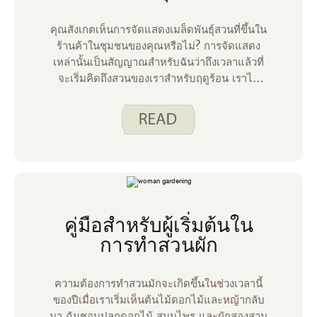
คุณสังเกตเห็นการจัดแสดงเมล็ดพันธุ์สวนที่ขึ้นใน
ร้านค้าในชุมชนของคุณหรือไม่? การจัดแสดง
เหล่านั้นเป็นสัญญาณสําหรับฉันว่าถึงเวลาแล้วที่
จะเริ่มคิดถึงสวนของเราสําหรับฤดูร้อน เราไม่
ปลูกสวนของเราจนกว่าจะถึงกลางเดือน
พฤษภาคมเพื่อหลีกเลี่ยงการแช่แข็ง แต่มันเป็น
เรื่องสนุกที่จะเริ่มวางแผนสิ่งที่เราต้องการปลูก
สําหรับเราสวนเป็นโครงการของครอบครัวที่ให้
ผักสดแสนอร่อยแก่เรา แต่อาจรู้สึกเหมือนเสี่ยง
จะเกิดอะไรขึ้นถ้าเมล็ดไม่เติบโต? จะเกิดอะไร
ขึ้นถ้าสัตว์กินพืช? จะเกิดอะไรขึ้นถ้าเราไม่ชอบ
สิ่งที่เราปลูก?
คู่มือสําหรับผู้เริ่มต้นใน
การทําสวนผัก
ความต้องการทําสวนมักจะเกิดขึ้นในช่วงเวลานี้
ของปีเมื่อเราเริ่มเห็นต้นไม้ดอกไม้และหญ้ากลับ
มา ฉันชอบปลูกดอกไม้ สมุนไพร และผักสองสาม