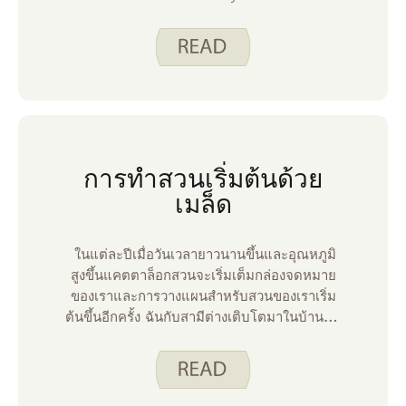
Outreach กล่าวถึงวิธีการเริ่มต้นสวน
คอนเทนเนอร์เพื่อปลูกอาหารอร่อยที่บ้าน
การทําสวนเริ่มต้นด้วย
เมล็ด
ในแต่ละปีเมื่อวันเวลายาวนานขึ้นและอุณหภูมิ
สูงขึ้นแคตตาล็อกสวนจะเริ่มเต็มกล่องจดหมาย
ของเราและการวางแผนสําหรับสวนของเราเริ่ม
ต้นขึ้นอีกครั้ง ฉันกับสามีต่างเติบโตมาในบ้านที่มี
สวนผักขนาดใหญ่ แม่ของเขามีสวนมันฝรั่งแยก
ต่างหากและครอบครัวของฉันขายข้าวโพดหวาน
และมะเขือเทศที่ฟาร์มของเรา ฉันจําได้ว่าพ่อติด
ป้ายไว้ที่ปลายถนนรถแล่นของเราทุกฤดูร้อน