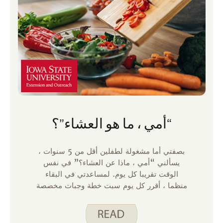
“أمي ، ما هو العشاء”؟
بصفتي أما مشغولة لطفلين أقل من 5 سنوات ،
يسألني “أمي ، ماذا عن العشاء؟” في نفس
الوقت تقريبا كل يوم. لمساعدتي في البقاء
منظما ، أقرر كل يوم سبت خطة وجبات مخصصة
بشكل صارم للعشاء للأسبوع القادم. من خلال
النظر إلى كل يوم على حدة ، لدي فكرة أفضل
عن مقدار الوقت الذي يجب أن أكرسه لإعداد