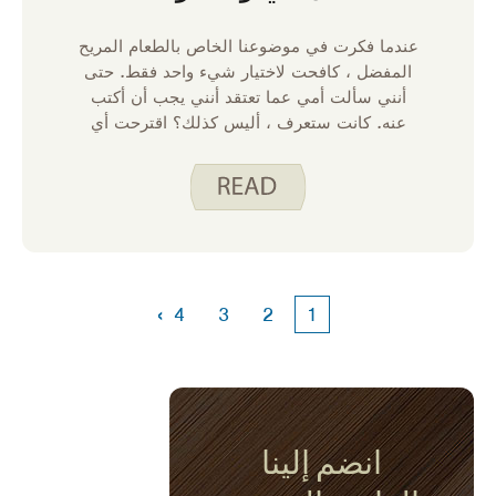
عندما فكرت في موضوعنا الخاص بالطعام المريح
المفضل ، كافحت لاختيار شيء واحد فقط. حتى
أنني سألت أمي عما تعتقد أنني يجب أن أكتب
عنه. كانت ستعرف ، أليس كذلك؟ اقترحت أي
شيء يتضمن البطاطس المهروسة وربما تكون
على حق في الهدف هناك :). ومع ذلك ، عندما
فكرت في الأمر أكثر ، فإن ذهابي إلى الأطعمة
عندما أشعر بالإرهاق وأحتاج فقط إلى وجبة جيدة
هي وجبات من وعاء واحد.
›
4
3
2
1
انضم إلينا