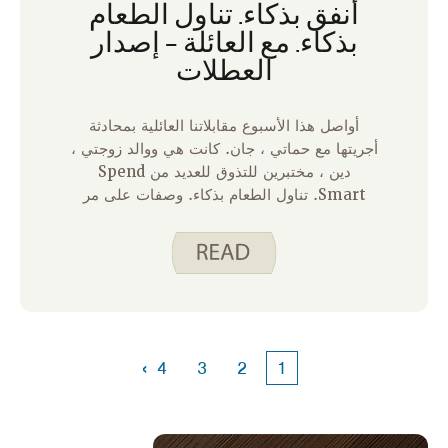
أنفق بذكاء. تناول الطعام
بذكاء. مع العائلة – إصدار
العطلات
أواصل هذا الأسبوع مقابلاتنا العائلية بمحادثة
أجريتها مع حماتي ، جان. كانت هي ووالد زوجتي ،
دين ، مختبرين للتذوق للعديد من Spend
Smart. تناول الطعام بذكاء. وصفات على مر
السنين. هم أيضا طهاة منزليون ممتازون وجزء
بهيج من عائلتنا. إليك ما شاركه جان معي: س: ما
هي ذاكرة طعام العطلة المفضلة لديك؟ ج: صنع
حلوى محلية الصنع مع أبناء عمومتي وجدتي في
منزل الجدة. سحبنا الحلوى يدويا ، لذلك كان
علينا أن نأخذ الزبدة وننشرها في جميع أنحاء أيدينا
حتى لا يلتصق الحلوى بأيدينا. كنا نسحبها حتى
›
4
3
2
1
يتغير لونها إلى الأبيض ثم نلفها على شكل ثعبان
ونقطعها إلى قطع. س: ما هو طعام العطلة الذي
يجعلك تبتسم دائما؟ ج: البطاطا المهروسة
والمرق.