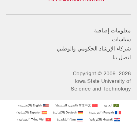
معلومات إضافية
سياسات
شركاء الإرشاد الحكومي والوطني
اتصل بنا
Copyright © 2009–2026
Iowa State University of
Science and Technology
العربية
简体中文
(
الصينية المبسطة
)
English
(
الإنجليزية
)
Français
(
الفرنسية
)
Deutsch
(
الألمانية
)
Español
(
الأسبانية
)
Hrvatski
(
الكرواتية
)
ไทย
(
التايلندية
)
Tiếng Việt
(
الفيتنامية
)