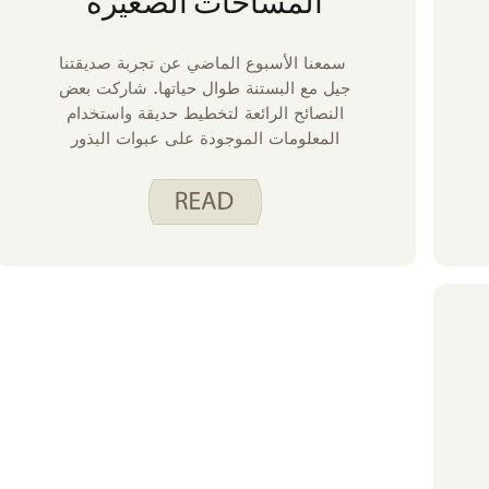
المساحات الصغيرة
سمعنا الأسبوع الماضي عن تجربة صديقتنا
جيل مع البستنة طوال حياتها. شاركت بعض
النصائح الرائعة لتخطيط حديقة واستخدام
المعلومات الموجودة على عبوات البذور
لمساعدتك في اتخاذ القرارات. أود أن أشارك
وجهة نظر مختلفة قليلا. أعيش في منزل
صغير وليس لدي أرض أحرثها وأزرع حديقة. ما
زلت أحب زراعة بعض الطعام ، لذلك أقوم
بزراعة الحاويات.