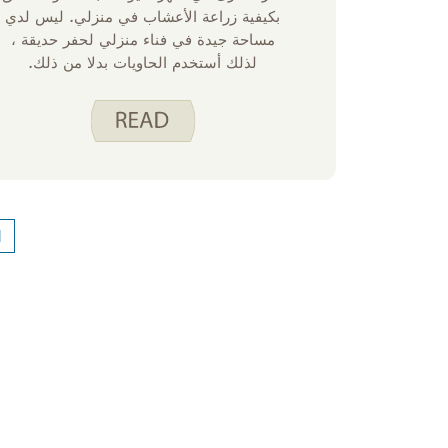
بكيفية زراعة الأعشاب في منزلي. ليس لدي
مساحة جيدة في فناء منزلي لحفر حديقة ،
لذلك أستخدم الحاويات بدلا من ذلك.
الأعشاب هي طعام رائع لتبدأ به إذا كنت جديدا
في البستنة. تنمو بشكل جيد للغاية في صيف
ولاية أيوا وتشغل مساحة صغيرة. ناهيك عن أن
الأعشاب الطازجة باهظة الثمن في محل
البقالة ويمكن أن تفسد بسرعة. إن زراعتها
في المنزل تمنحك متعة الأعشاب الطازجة
مقابل أموال أقل بكثير.
1