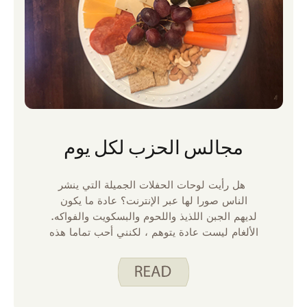
مجالس الحزب لكل يوم
هل رأيت لوحات الحفلات الجميلة التي ينشر
الناس صورا لها عبر الإنترنت؟ عادة ما يكون
لديهم الجبن اللذيذ واللحوم والبسكويت والفواكه.
الألغام ليست عادة يتوهم ، لكنني أحب تماما هذه
كمقبلات أو طبق حفلة. لم تتح لي الفرصة لإقامة
حفلات العطلات هذا العام وكنت أفتقد هذه
الأطعمة حقا. لذلك ، قررت إنشاء لوحة حفلة
لتناول وجبة في المنزل.