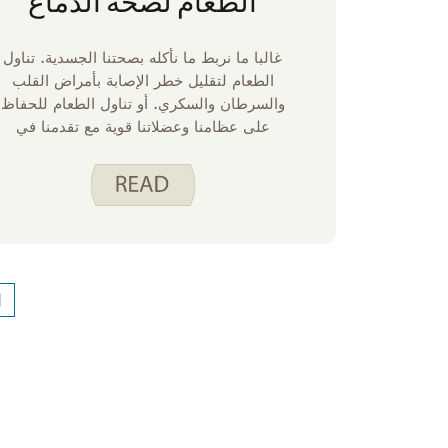
الطعام لصحة الدماغ
غالبا ما نربط ما نأكله بصحتنا الجسدية. تناول
الطعام لتقليل خطر الإصابة بأمراض القلب
والسرطان والسكري. أو تناول الطعام للحفاظ
على عظامنا وعضلاتنا قوية مع تقدمنا في
العمر حتى نتمكن من الاستمرار في القيام
بالأنشطة التي نستمتع بها. ما نأكله يمكن أن
يؤثر أيضا على صحة دماغنا. لا يوجد طعام
واحد يمكن أن يضمن عقلا حادا مع تقدمنا في
العمر ، ولكن اتباع نمط أكل صحي يتضمن
الكثير من الفواكه والخضروات والحبوب
الكاملة والبروتينات النباتية والأسماك والدهون
1
الصحية يمكن أن يساعد عقلك على العمل في
أفضل حالاته. والخبر السار هو أن أفضل
الأطعمة لعقلك هي أيضا تلك التي تكون مفيدة
لقلبك والأوعية الدموية. تدفق الدم الجيد مهم
لصحة الدماغ.