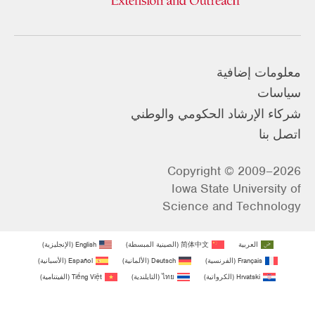
معلومات إضافية
سياسات
شركاء الإرشاد الحكومي والوطني
اتصل بنا
Copyright © 2009–2026
Iowa State University of
Science and Technology
العربية
简体中文
(
الصينية المبسطة
)
English
(
الإنجليزية
)
Français
(
الفرنسية
)
Deutsch
(
الألمانية
)
Español
(
الأسبانية
)
Hrvatski
(
الكرواتية
)
ไทย
(
التايلندية
)
Tiếng Việt
(
الفيتنامية
)