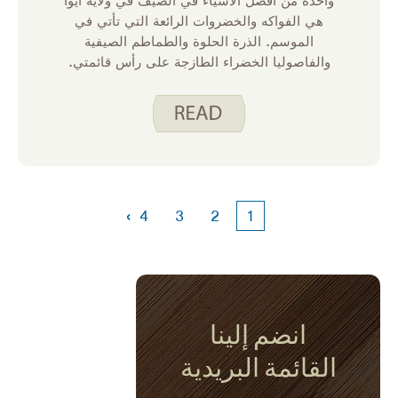
واحدة من أفضل الأشياء في الصيف في ولاية أيوا
هي الفواكه والخضروات الرائعة التي تأتي في
الموسم. الذرة الحلوة والطماطم الصيفية
والفاصوليا الخضراء الطازجة على رأس قائمتي.
في ولاية أيوا ، نحن محظوظون لأن لدينا برنامجا
يساعد سكان أيوا الذين يشاركون في برنامج
المساعدة الغذائية التكميلية (SNAP) على تناول
المزيد من الفواكه والخضروات مع الالتزام
بميزانية البقالة الخاصة بهم.
›
4
3
2
1
انضم إلينا
القائمة البريدية