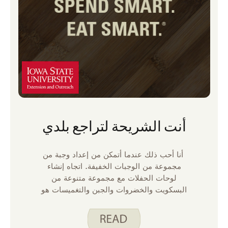
أنت الشريحة لتراجع بلدي
أنا أحب ذلك عندما أتمكن من إعداد وجبة من
مجموعة من الوجبات الخفيفة. اتجاه إنشاء
لوحات الحفلات مع مجموعة متنوعة من
البسكويت والخضروات والجبن والتغميسات هو
في زقاقي. إذا كنت تحب هذا النمط من الأكل
بقدر ما أفعله ، ففكر في صنع رقائق البيتا الخاصة
بك للحصول على إضافة ممتعة محلية الصنع. إنها