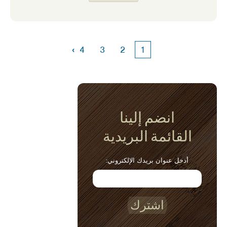
سهلة الصنع وتتحمل جيدا الانخفاضات وفروق
الأسعار الشهية. لا تكره ذلك عندما تنقسم رقاقة
أو بسكويت إلى مليون قطعة في الغمس! جربهم
مع وصفة هذا الشهر ، بابا غنوش. كما أنها تقترن
›
4
3
2
1
جيدا مع Tzatziki ، أو كافيار رعاة البقر.
انضم إلينا
القائمة البريدية
أدخل عنوان بريدك الإلكتروني:
اشترك