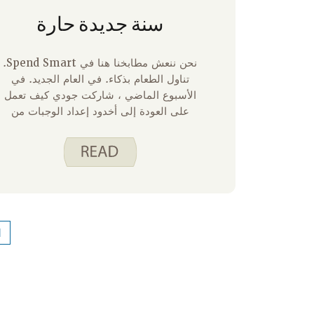
سنة جديدة حارة
نحن ننعش مطابخنا هنا في Spend Smart.
تناول الطعام بذكاء. في العام الجديد. في
الأسبوع الماضي ، شاركت جودي كيف تعمل
على العودة إلى أخدود إعداد الوجبات من
خلال إعداد بعض الوجبات مسبقا لحزم طعام
الغداء. سلطت الضوء على وصفة الفلفل
الحار النباتي وشاركت أيضا بعض النصائح
الرائعة حول إدارة طعامنا المعلب في المنزل
للتأكد من أننا نستخدم أقدم العناصر أولا.
ينطبق نفس المبدأ على توابلنا وبداية العام
الجديد هو وقت رائع لإلقاء نظرة على ما
1
لديك.