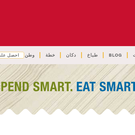
BLOG
طباخ
دكان
خطة
وطن
احصل على 