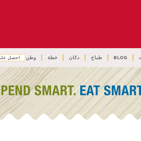
BLOG
طباخ
دكان
خطة
وطن
احصل على 