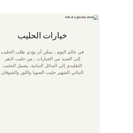
خيارات الحليب
في عالم اليوم ، يمكن أن يؤدي طلب الحليب
إلى العديد من الخيارات ، من حليب البقر
التقليدي إلى البدائل النباتية. يشمل الحليب
النباتي الشهير حليب الصويا واللوز والشوفان
وجوز الهند والبازلاء. يوصى باستخدام حليب
البقر لمحتواه من الكالسيوم والمواد المغذية
الأخرى مثل الفيتامينات D و A و B12. رغم
ذلك ، غالبا ما تضاف هذه إلى الحليب النباتي.
قراءة الملصقات هي المفتاح عند تحديد
الحليب الذي تختاره للتأكد من أن الحليب
يحتوي على العناصر الغذائية التي تحتاجها.
دعنا نستخدم الجدول أدناه كبداية لاستكشاف