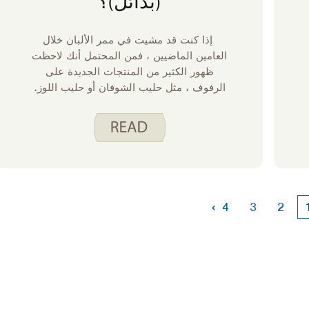
(بدائل)؟
إذا كنت قد مشيت في ممر الألبان خلال
العامين الماضيين ، فمن المحتمل أنك لاحظت
ظهور الكثير من المنتجات الجديدة على
الرفوف ، مثل حليب الشوفان أو حليب اللوز.
بصفتي شخصا لا يتحمل اللاكتوز ، فقد كنت
أستمتع بهذه المجموعة الجديدة من خيارات
الطعام ، ولكن كطالب تغذية ، أتساءل عن
القيمة الغذائية لهذه المنتجات مقارنة بحليب
البقر.
›
4
3
2