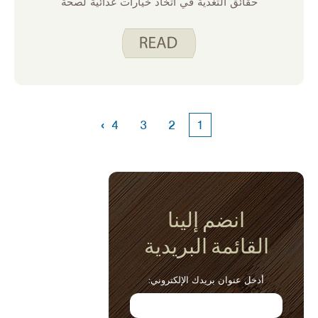
حقائق التغذية في اتخاذ خيارات غذائية لصحة
جيدة. إنها أداة قيمة ونريد أن نسهل عليك فهم
جميع المعلومات التي تتضمنها. تحقق من الفيديو
الخاص بنا على قراءة ملصق الطعام.
›
4
3
2
1
انضم إلينا
القائمة البريدية
أدخل عنوان بريدك الإلكتروني: