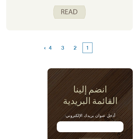
الحل الأمثل … حتى تقارن التكلفة بالحصص
الفردية من الأطعمة البروتينية. نعم ، سأعترف
بأنني مذنب بشراء عبوات البروتين الصغيرة
المريحة هذه لإخفائها في غدائي لتناول وجبة
خفيفة سريعة بعد الظهر قبل أن أخرج من الباب
إلى حدثي التالي. ومع ذلك ، قد أعيد التفكير في
المبلغ الذي أنفقه على هذه الحزم.
›
4
3
2
1
انضم إلينا
القائمة البريدية
أدخل عنوان بريدك الإلكتروني: