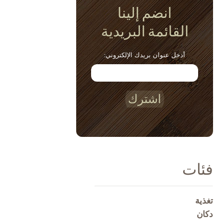
انضم إلينا
القائمة البريدية
أدخل عنوان بريدك الإلكتروني:
اشترك
فئات
تغذية
دكان