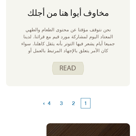
مخاوف أيوا هنا من أجلك
نحن نتوقف مؤقتا عن محتوى الطعام والطهي
المعتاد اليوم لمشاركة مورد قيم مع قرائنا. لدينا
جميعا أيام يشعر فيها التوتر بأنه يثقل كاهلنا. سواء
كان الأمر يتعلق بالإجهاد المرتبط بالعمل أو
العلاقات أو المال ، نحتاج أحيانا إلى المساعدة
لإدارة كل شيء. هذا هو سبب وجود الخط
الساخن لولاية أيوا. Iowa Concern هي خدمة
من خدمات الإرشاد والتوعية بجامعة ولاية أيوا
مصممة لمساعدة المتصلين على التغلب على
التحديات والمساعدة في إيجاد الحلول. اتصل أو
أرسل رسالة نصية إلى Iowa Concern لأي مما
›
4
3
2
1
يلي: