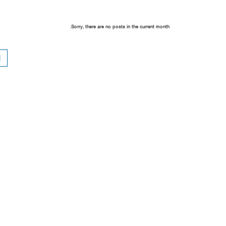
Sorry, there are no posts in the current month.
1