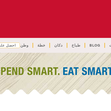
BLOG
طباخ
دكان
خطة
وطن
احصل على 