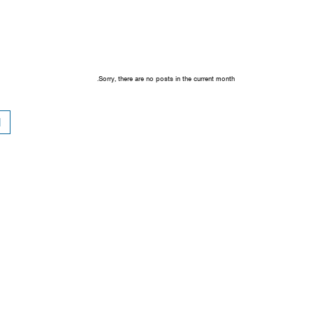
Sorry, there are no posts in the current month.
1