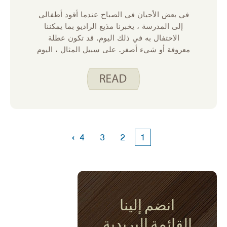
في بعض الأحيان في الصباح عندما أقود أطفالي
إلى المدرسة ، يخبرنا مذيع الراديو بما يمكننا
الاحتفال به في ذلك اليوم. قد تكون عطلة
معروفة أو شيء أصغر. على سبيل المثال ، اليوم
، 13مايو ، هو اليوم العالمي للحمص ، واليوم
الوطني للخبز المحمص ، واليوم الوطني لكوكتيل
الفاكهة. نسميها “يوم اليوم” ونشعر بالحماس
الشديد حيال ذلك.
›
4
3
2
1
انضم إلينا
القائمة البريدية