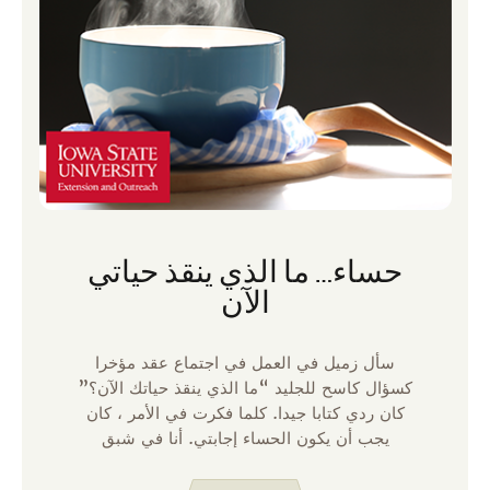
حساء… ما الذي ينقذ حياتي
الآن
سأل زميل في العمل في اجتماع عقد مؤخرا
كسؤال كاسح للجليد “ما الذي ينقذ حياتك الآن؟”
كان ردي كتابا جيدا. كلما فكرت في الأمر ، كان
يجب أن يكون الحساء إجابتي. أنا في شبق
حقيقي لتخطيط الوجبات الآن. فكرة الاضطرار
إلى التفكير في ما أطبخ عائلتي لتناول العشاء