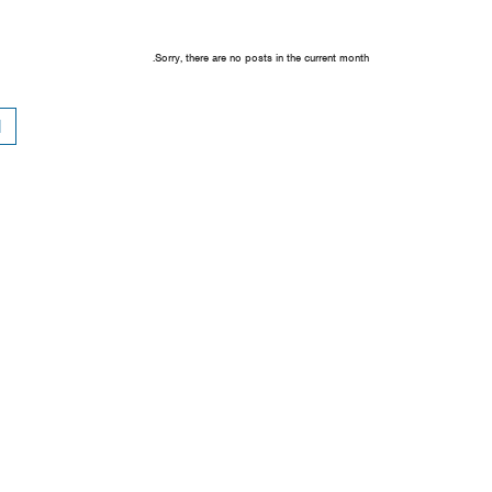
Sorry, there are no posts in the current month.
1