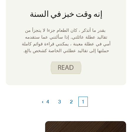
إنه وقت خبز في السنة
بقدر ما أتذكر ، كان الطعام جزءا لا يتجزأ من
تقاليد عطلة عائلتي. إذا سألتني عما ستقدمه
أمي في عطلة معينة ، يمكنني قراءة قوائم كاملة
حملتها إلى تقاليد عطلتي الخاصة كشخص بالغ.
هناك شيء مميز حول القدرة على صنع نفس
الوصفات التي تلتصق بي بوضوح منذ طفولتي
والتي جعلت العطلات مميزة للغاية. يسمى الطبق
المفضل في منزلنا لعيد الميلاد “الكعك اللزج” ،
المعروف باسم خبز.
›
4
3
2
1