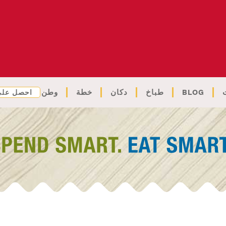
BLOG
طباخ
دكان
خطة
وطن
احصل على 