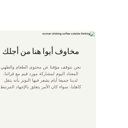
مخاوف أيوا هنا من أجلك
نحن نتوقف مؤقتا عن محتوى الطعام والطهي
المعتاد اليوم لمشاركة مورد قيم مع قرائنا.
لدينا جميعا أيام يشعر فيها التوتر بأنه يثقل
كاهلنا. سواء كان الأمر يتعلق بالإجهاد المرتبط
بالعمل أو العلاقات أو المال ، نحتاج أحيانا إلى
المساعدة لإدارة كل شيء. هذا هو سبب
وجود الخط الساخن لولاية أيوا. Iowa
Concern هي خدمة من خدمات الإرشاد
والتوعية بجامعة ولاية أيوا مصممة لمساعدة
المتصلين على التغلب على التحديات