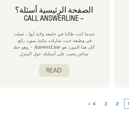
الصفحة الرئيسية أسئلة؟
– CALL ANSWERLINE
عندما كنت طالبا في جامعة ولاية أيوا ، عملت
في وظيفة حيث شاركت مكتبا بمورد رائع.
كان هذا المورد هو AnswerLine – وهو خط
ساخن يجيب على أسئلتك حول المنزل
والطعام والأسرة. عندما كنت شابة بالغة تبدأ
منزلا خاصا بها ، قدم لي أفراد AnswerLine
نصائح حول سلامة الأغذية وحفظ الطعام
والتنظيف. بعد بضع سنوات ، وجدت أعمل في
جامعة ولاية أيوا مرة أخرى. طوال مسيرتي
المهنية ، كان AnswerLine موجودا
لمساعدتي عندما يكون لدي أسئلة صعبة حول
›
4
3
2
الطعام والتغذية. كأم ، أعتمد على
AnswerLine للحصول على نصائح حول
إزالة البقع من الغسيل. إذا لم تتمكن من
معرفة ذلك بالفعل ، فأنا أحب AnswerLine