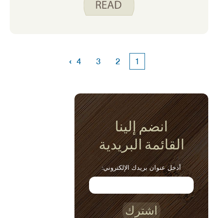
محل البقالة على مدار العام ، إلا أنني أميل إلى
أن أكون في حالة مزاجية لها خلال الأشهر الباردة.
سواء كنت تخطط لوجبة أجمل للضيوف أو وجبة
سريعة طوال الأسبوع ، فكر في أحد هذه
الخيارات اللذيذة!
›
4
3
2
1
انضم إلينا
القائمة البريدية
أدخل عنوان بريدك الإلكتروني:
اشترك