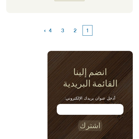
الحلوة على اثنين من المكونات المفضلة لدي
للطهي – البطاطا الحلوة والفاصوليا السوداء.
›
4
3
2
1
انضم إلينا
القائمة البريدية
أدخل عنوان بريدك الإلكتروني:
اشترك