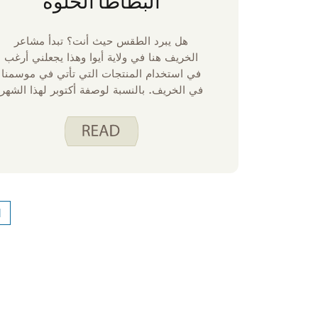
البطاطا الحلوة
هل يبرد الطقس حيث أنت؟ تبدأ مشاعر
الخريف هنا في ولاية أيوا وهذا يجعلني أرغب
في استخدام المنتجات التي تأتي في موسمنا
في الخريف. بالنسبة لوصفة أكتوبر لهذا الشهر
، أود أن أشارك ثلاث طرق لاستخدام البطاطا
الحلوة. على الرغم من أنه يمكننا الحصول
على البطاطا الحلوة من محل البقالة على
مدار العام ، إلا أنني أميل إلى أن أكون في
حالة مزاجية لها خلال الأشهر الباردة. سواء
كنت تخطط لوجبة أجمل للضيوف أو وجبة
سريعة طوال الأسبوع ، فكر في أحد هذه
1
الخيارات اللذيذة!