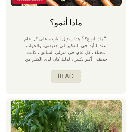
ماذا أنمو؟
“ماذا أزرع؟” هذا سؤال أطرحه على كل عام
عندما أبدأ في التفكير في حديقتي. والجواب
مختلف كل عام. في منزلي السابق ، كانت
حديقتي أكبر بكثير ، لذلك كان لدي الكثير من
الخيارات. على مدار 11 عاما عملت في تلك
الحديقة ، زرعت الخس والطماطم والفلفل
والذرة والبروكلي والجزر والبنجر والكرنب والقرع
والبازلاء والفاصوليا الخضراء والبطاطس والزهور.
لم يكن هناك عامان متماثلان.