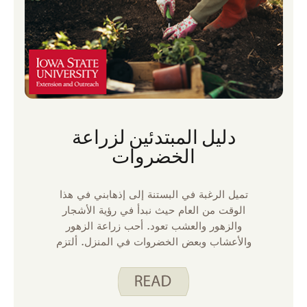
دليل المبتدئين لزراعة
الخضروات
تميل الرغبة في البستنة إلى إذهابني في هذا
الوقت من العام حيث نبدأ في رؤية الأشجار
والزهور والعشب تعود. أحب زراعة الزهور
والأعشاب وبعض الخضروات في المنزل. ألتزم
بالبستنة في الحاويات لأنني لا أملك مساحة
لسرير مرتفع أو قطعة أرض في الأرض. حتى على
هذا النطاق الصغير جدا ، فإن البستنة هي مصدر
فرح بالنسبة لي. لا تمنحك البستنة النباتية طعاما