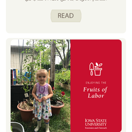
طعام رائع لتبدأ به إذا كنت جديدا في البستنة.
تنمو بشكل جيد للغاية في صيف ولاية أيوا وتشغل
مساحة صغيرة. ناهيك عن أن الأعشاب الطازجة
باهظة الثمن في محل البقالة ويمكن أن تفسد
بسرعة. إن زراعتها في المنزل تمنحك متعة
الأعشاب الطازجة مقابل أموال أقل بكثير.