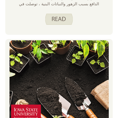
الدافع بسبب الزهور والنباتات البنية ، توصلت في
النهاية إلى حقيقة أن منتجات عائلتي ستحتاج إلى
شرائها من متجر البقالة أو سوق المزارعين
المحليين. لحسن الحظ ، أحد جيراننا لديه هدية
وزرع حديقة لمشاركتها مع عدد قليل من العائلات
في شارعنا. كما هو مذكور في منشورات البستنة
السابقة ، أجرت جارتنا البحث لتحديد العناصر
التي يجب زراعتها في حديقتها. مع الكثير من
التجربة والخطأ ، أصبحت ناجحة للغاية!