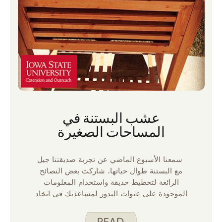
الزمني لفصل الصيف بوقت للبستنة ، كما تغير ما
نزرعه مع تغير اهتمامنا ببعض الخضروات.
عشب البستنة في
المساحات الصغيرة
سمعنا الأسبوع الماضي عن تجربة صديقتنا جيل
مع البستنة طوال حياتها. شاركت بعض النصائح
الرائعة لتخطيط حديقة واستخدام المعلومات
الموجودة على عبوات البذور لمساعدتك في اتخاذ
القرارات. أود أن أشارك وجهة نظر مختلفة قليلا.
أعيش في منزل صغير وليس لدي أرض أحرثها