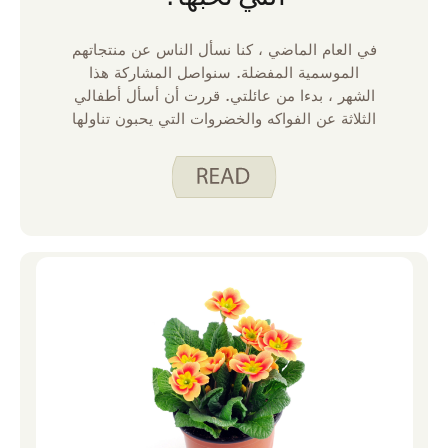
في العام الماضي ، كنا نسأل الناس عن منتجاتهم
الموسمية المفضلة. سنواصل المشاركة هذا
الشهر ، بدءا من عائلتي. قررت أن أسأل أطفالي
الثلاثة عن الفواكه والخضروات التي يحبون تناولها
في فصل الصيف. نحن محظوظون جدا لأن لدينا
حديقة صغيرة في منزلنا وإمكانية الوصول إلى
حدائق أكبر في منازل الجد والجدة ، والتي
ستراها تنعكس في إجاباتهم أدناه.