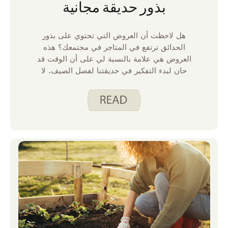
بذور حديقة مجانية
هل لاحظت أن العروض التي تحتوي على بذور
الحدائق ترتفع في المتاجر في مجتمعك؟ هذه
العروض هي علامة بالنسبة لي على أن الوقت قد
حان لبدء التفكير في حديقتنا لفصل الصيف. لا
نزرع حديقتنا إلا بعد منتصف شهر مايو لتجنب
التجمد ، ولكن من الممتع البدء في التخطيط لما
نريد زراعته. بالنسبة لنا ، الحديقة هي مشروع
عائلي يمنحنا خضروات طازجة لذيذة ، ولكن يمكن
أن تشعر وكأنها مخاطرة. ماذا لو لم تنمو البذور؟
ماذا لو أكل النباتات؟ ماذا لو لم يعجبنا ما نزرعه؟