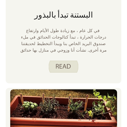
البستنة تبدأ بالبذور
في كل عام ، مع زيادة طول الأيام وارتفاع
درجات الحرارة ، تبدأ كتالوجات الحدائق في ملء
صندوق البريد الخاص بنا ويبدأ التخطيط لحديقتنا
مرة أخرى. نشأت أنا وزوجي في منازل بها حدائق
خضروات كبيرة. كان لدى والدته حديقة بطاطس
منفصلة وباعت عائلتي الذرة الحلوة والطماطم
في مزرعتنا. أتذكر أن أبي كان يضع التسجيل في
نهاية دربنا كل صيف. استخدمت عائلتي المال
الذي كسبناه من بيع الطماطم والذرة الحلوة
لقضاء عطلة صيفية قبل بدء المدرسة مباشرة.
كما قد تتخيل ، لقد استمتعت أنا وزوجي
بالتخطيط والغرس والحصاد لحديقة الخضروات
الخاصة بنا على مر السنين. لقد تغير ما نزرعه
وحجم حديقتنا على مر السنين ، كما يملي موسم
حياتنا. في بعض السنوات ، لم يسمح جدولنا