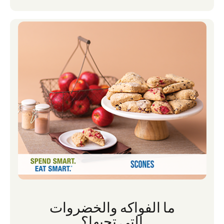
صحيا ولذيذا لتناوله فحسب ، بل يمكن أن يدعم
نشاط البستنة الصحة البدنية والعقلية الجيدة من
خلال ممارسة الرياضة وتخفيف التوتر. يمكن أن
تكون البستنة أيضا نقطة اتصال قيمة بين الناس.
سواء كنت تتحدث مع الأصدقاء حول ما تخطط
لزراعته أو مشاركة محصولك مع عائلتك أو جيرانك
، يمكن أن تكون البستنة مصدرا رائعا للمجتمع.
ما الفواكه والخضروات
التي تحبها؟