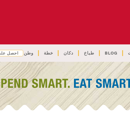
BLOG
طباخ
دكان
خطة
وطن
احصل على 