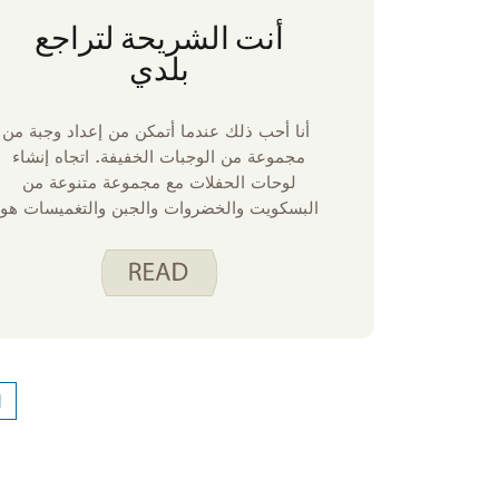
أنت الشريحة لتراجع
بلدي
أنا أحب ذلك عندما أتمكن من إعداد وجبة من
مجموعة من الوجبات الخفيفة. اتجاه إنشاء
لوحات الحفلات مع مجموعة متنوعة من
البسكويت والخضروات والجبن والتغميسات هو
في زقاقي. إذا كنت تحب هذا النمط من الأكل
بقدر ما أفعله ، ففكر في صنع رقائق البيتا
الخاصة بك للحصول على إضافة ممتعة محلية
الصنع. إنها سهلة الصنع وتتحمل جيدا
الانخفاضات وفروق الأسعار الشهية. لا تكره
ذلك عندما تنقسم رقاقة أو بسكويت إلى
مليون قطعة في الغمس! جربهم مع وصفة هذا
1
الشهر ، بابا غنوش. كما أنها تقترن جيدا مع
Tzatziki ، أو كافيار رعاة البقر.