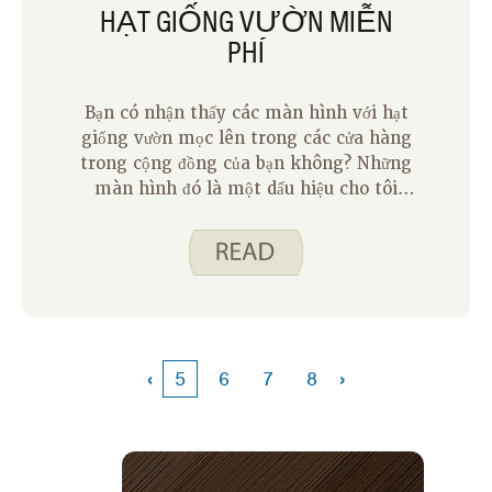
HẠT GIỐNG VƯỜN MIỄN
PHÍ
Bạn có nhận thấy các màn hình với hạt
giống vườn mọc lên trong các cửa hàng
trong cộng đồng của bạn không? Những
màn hình đó là một dấu hiệu cho tôi
rằng đã đến lúc bắt đầu suy nghĩ về khu
vườn của chúng tôi vào mùa hè. Chúng
tôi không trồng khu vườn của mình cho
đến sau giữa tháng Năm để tránh bị
đóng băng, nhưng thật thú vị khi bắt đầu
lên kế hoạch cho những gì chúng tôi
muốn trồng. Đối với chúng tôi, khu vườn
‹
›
5
6
7
8
là một dự án gia đình mang lại cho
chúng tôi những loại rau tươi ngon,
nhưng nó có thể giống như một rủi ro.
Điều gì sẽ xảy ra nếu hạt không phát
triển? Điều gì sẽ xảy ra nếu một con vật