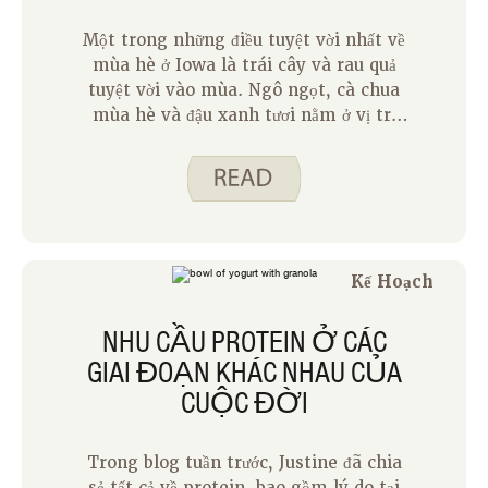
công thức thịt lợn.
Một trong những điều tuyệt vời nhất về
mùa hè ở Iowa là trái cây và rau quả
tuyệt vời vào mùa. Ngô ngọt, cà chua
mùa hè và đậu xanh tươi nằm ở vị trí
cao trong danh sách của tôi. Ở Iowa,
chúng tôi may mắn có một chương
trình giúp người dân Iowa tham gia
Chương trình Hỗ trợ Dinh dưỡng Bổ
sung (SNAP) ăn nhiều trái cây và rau
quả hơn trong khi vẫn tuân thủ ngân
Kế Hoạch
sách tạp hóa của họ.
NHU CẦU PROTEIN Ở CÁC
GIAI ĐOẠN KHÁC NHAU CỦA
CUỘC ĐỜI
Trong blog tuần trước, Justine đã chia