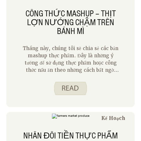
CÔNG THỨC MASHUP – THỊT
LỢN NƯỚNG CHẬM TRÊN
BÁNH MÌ
Tháng này, chúng tôi sẽ chia sẻ các bản
mashup thực phẩm. Đây là những ý
tưởng để sử dụng thực phẩm hoặc công
thức nấu ăn theo những cách bất ngờ.
Bạn sẽ nghe về một bản mashup từ mỗi
Spend Smart. Ăn uống thông minh. các
blogger qua tháng Sáu! Bạn đã thử món
thịt lợn nướng nấu chậm ngon của
chúng tôi chưa? Đây là một trong
những công thức nấu ăn yêu thích của
Kế Hoạch
tôi trên trang web của chúng tôi. Nó
đậm đà và ngon và có hương vị cam
NHÂN ĐÔI TIỀN THỰC PHẨM
quýt tươi sáng có phần bất ngờ trong