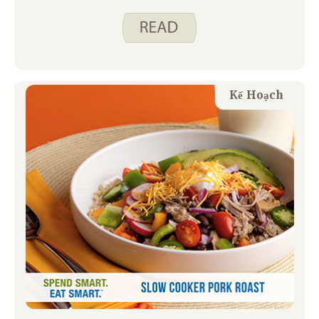
mới! Là một người mẹ bận rộn, tôi thích
lập kế hoạch bữa ăn một cách đáng ngạc
nhiên vì nó mang lại cho tôi cảm giác
kiểm soát cho những tuần bận rộn hơn.
Mặc dù tôi thích nó, nhưng thỉnh
thoảng tôi thấy mình ở trong một lối
Kế Hoạch
mòn công thức.