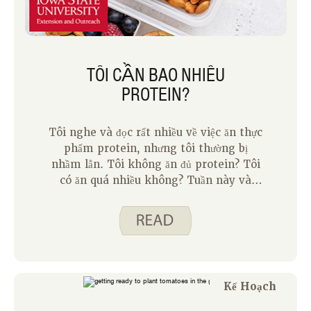
TÔI CẦN BAO NHIÊU
PROTEIN?
Tôi nghe và đọc rất nhiều về việc ăn thực
phẩm protein, nhưng tôi thường bị
nhầm lẫn. Tôi không ăn đủ protein? Tôi
có ăn quá nhiều không? Tuần này và
tuần tới trên blog, Jody và tôi đang tìm
hiểu sâu hơn về nhu cầu protein để giúp
tất cả chúng ta hiểu rõ hơn về chủ đề
này.
Kế Hoạch