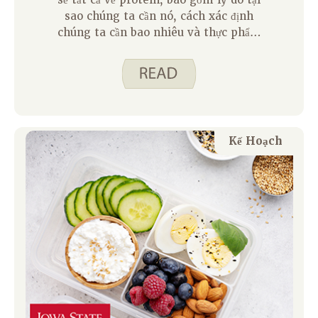
sẻ tất cả về protein, bao gồm lý do tại
sao chúng ta cần nó, cách xác định
chúng ta cần bao nhiêu và thực phẩm
nào chứa protein. Hôm nay tôi chia sẻ
một mẫu kế hoạch bữa ăn một ngày cho
một nam giới 15 tuổi, một nữ 40 tuổi và
một phụ nữ 65 tuổi, tất cả đều có 30-60
phút mỗi ngày hoạt động thể chất. Kế
hoạch bữa ăn này là một phác thảo về
Kế Hoạch
protein và một số nhóm thực phẩm
khác mà mọi người có thể cần trong
một ngày.