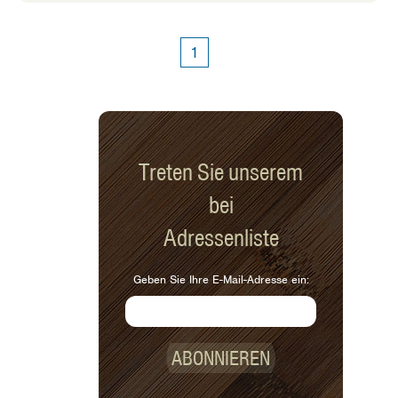
teilen, wie man Snacks mit möglichst
wenig Kochen in Mahlzeiten
verwandeln kann.
1
Treten Sie unserem
bei
Adressenliste
Geben Sie Ihre E-Mail-Adresse ein:
ABONNIEREN