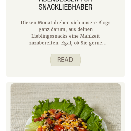
SNACKLIEBHABER
Diesen Monat drehen sich unsere Blogs
ganz darum, aus deinen
Lieblingssnacks eine Mahlzeit
zuzubereiten. Egal, ob Sie gerne
kochen oder nicht, manchmal möchten
Sie einfach keine Zeit in der Küche
damit verbringen, ein Essen
zuzubereiten. Snacks in ein Abendessen
zu verwandeln, ermöglicht es Ihnen,
mit minimalem Aufwand eine
schmackhafte und nahrhafte Mahlzeit
zu genießen.