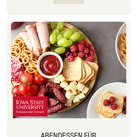
eine Mahlzeit verwandeln kann.
Hummus ist bei uns zu Hause ein Hit.
Hummus wird aus Kichererbsenbohnen
hergestellt, auch Kichererbsen
genannt. Kicherbänne sind eine gute
Quelle für Ballaststoffe und Eiweiß,
zwei wichtige Nährstoffe, die man in
Mahlzeiten aufnehmen sollte.
ABENDESSEN FÜR