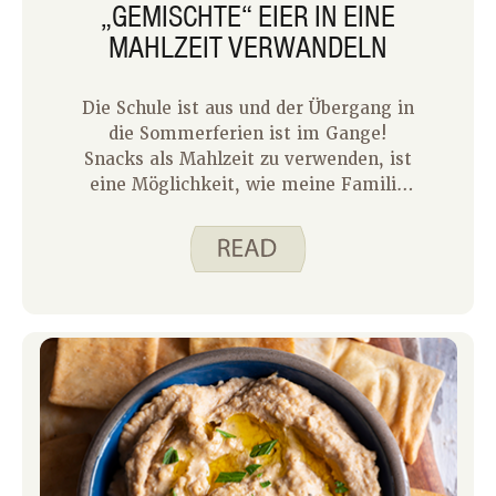
„GEMISCHTE“ EIER IN EINE
MAHLZEIT VERWANDELN
Die Schule ist aus und der Übergang in
die Sommerferien ist im Gange!
Snacks als Mahlzeit zu verwenden, ist
eine Möglichkeit, wie meine Familie
langsam in den Sommer einsteigt. In
den letzten Wochen hat unser Team
ihre Lieblingssnacks geteilt, die auch
als Mahlzeiten dienen können. Jede
Mahlzeit, die schnell, sättigend und
wenig Aufwand ist, um uns mehr Zeit
draußen zu ermöglichen, ist ein
Gewinn!