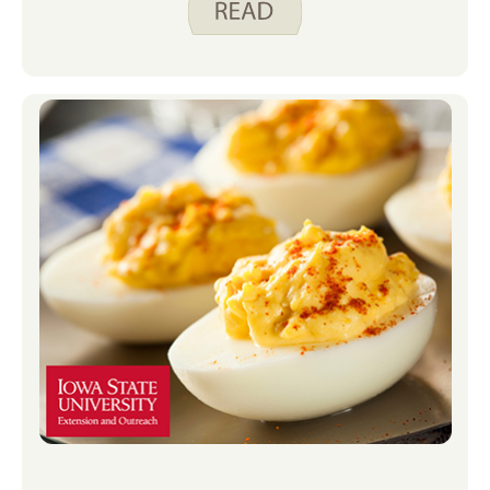
oft Stücke aus Cheddar, Pepper Jack
und Schweizer Käse im Kühlschrank
auf, damit wir sie für eine Mahlzeit
schneiden können, wenn wir keine
Lust zum Kochen haben oder wenn uns
die Zeit knapp wird.