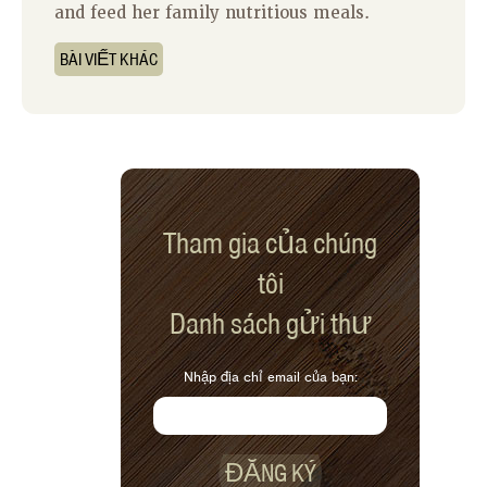
and feed her family nutritious meals.
BÀI VIẾT KHÁC
Tham gia của chúng
tôi
Danh sách gửi thư
Nhập địa chỉ email của bạn:
ĐĂNG KÝ