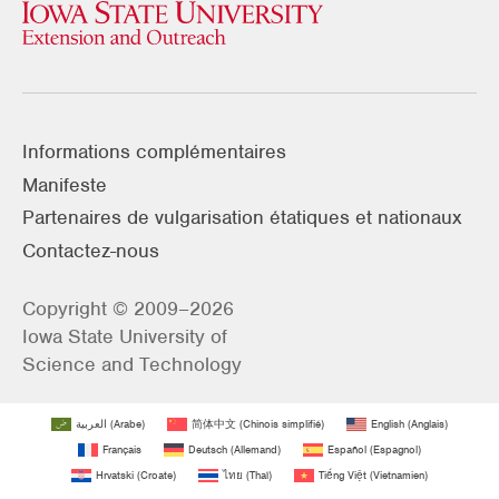
Informations complémentaires
Manifeste
Partenaires de vulgarisation étatiques et nationaux
Contactez-nous
Copyright © 2009–2026
Iowa State University of
Science and Technology
العربية
(
Arabe
)
简体中文
(
Chinois simplifié
)
English
(
Anglais
)
Français
Deutsch
(
Allemand
)
Español
(
Espagnol
)
Hrvatski
(
Croate
)
ไทย
(
Thaï
)
Tiếng Việt
(
Vietnamien
)