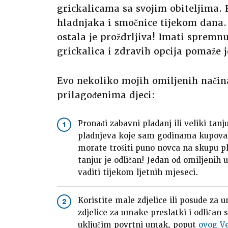
grickalicama sa svojim obiteljima.
hladnjaka i smočnice tijekom dana.
ostala je proždrljiva! Imati spremn
grickalica i zdravih opcija pomaže j
Evo nekoliko mojih omiljenih način
prilagođenima djeci:
Pronađi zabavni pladanj ili veliki tan
1
pladnjeva koje sam godinama kupoval
morate trošiti puno novca na skupu pl
tanjur je odličan! Jedan od omiljenih u 
vaditi tijekom ljetnih mjeseci.
Koristite male zdjelice ili posude za 
2
zdjelice za umake preslatki i odličan 
uključim povrtni umak, poput
ovog V