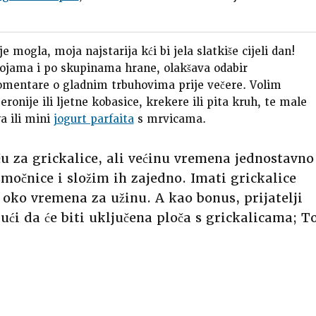
 mogla, moja najstarija kći bi jela slatkiše cijeli dan!
 bojama i po skupinama hrane, olakšava odabir
omentare o gladnim trbuhovima prije večere. Volim
ronije ili ljetne kobasice, krekere ili pita kruh, te male
a ili mini
jogurt parfaita
s mrvicama.
 za grickalice, ali većinu vremena jednostavno
močnice i složim ih zajedno. Imati grickalice
oko vremena za užinu. A kao bonus, prijatelji
ući da će biti uključena ploča s grickalicama; T