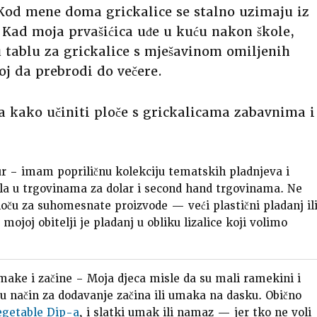
 Kod mene doma grickalice se stalno uzimaju iz
 Kad moja prvašićica uđe u kuću nakon škole,
u tablu za grickalice s mješavinom omiljenih
oj da prebrodi do večere.
a kako učiniti ploče s grickalicama zabavnima i
jur – imam popriličnu kolekciju tematskih pladnjeva i
a u trgovinama za dolar i second hand trgovinama. Ne
oču za suhomesnate proizvode — veći plastični pladanj il
mojoj obitelji je pladanj u obliku lizalice koji volimo
umake i začine – Moja djeca misle da su mali ramekini i
su način za dodavanje začina ili umaka na dasku. Obično
egetable Dip-a
, i slatki umak ili namaz — jer tko ne voli