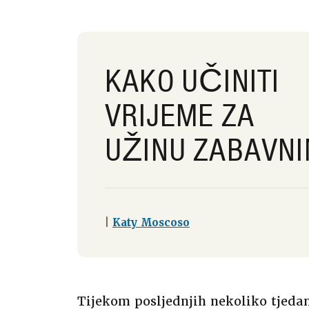
KAKO UČINITI
VRIJEME ZA
UŽINU ZABAVNI
|
Katy Moscoso
Tijekom posljednjih nekoliko tjedan