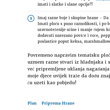
imati i slatke i slane opcije?!
Imaj razne boje i skupine hrane – Da je
3
Imati ploču s puno raznolikosti, i po
uravnoteženije užine i manje čujem k
dodavati narezano povrće i voće, peppe
poslastice poput keksa, marshmallow
Povremeno napravim tematsku ploču
uzmem razne stvari iz hladnjaka i s
već pripremljene uklanja nagađanja 
moje djece uvijek traže da dođu znaj
ću uzeti kao pobjedu!
Plan
Priprema Hrane