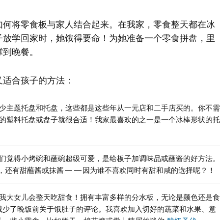
如何将零食板与家人结合起来。在我家，零食整天都在冰
子放学回家时，她饿得要命！为她准备一个零食拼盘，里
撑到晚餐。
又适合孩子的方法：
少主题托盘和托盘，这些都是这些年从一元店和二手店买的。你不需
的塑料托盘或盘子就很合适！我家最喜欢的之一是一个冰棒形状的托
们觉得小烤碗和蘸碗超级可爱，是给板子加调味品或蘸酱的好方法。
，还有甜蘸酱或抹酱——因为谁不喜欢同时有甜和咸的选择呢？！
我大女儿会整天吃甜食！拥有丰富多样的分水板，无论是颜色还是食
减少了晚饭前关于饿肚子的评论。我喜欢加入切好的蔬菜和水果、意